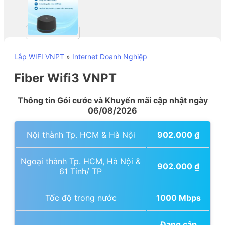
Lắp WIFI VNPT
»
Internet Doanh Nghiệp
Fiber Wifi3 VNPT
Thông tin Gói cước và Khuyến mãi cập nhật ngày
06/08/2026
Nội thành Tp. HCM & Hà Nội
902.000
₫
Ngoại thành Tp. HCM, Hà Nội &
902.000
₫
61 Tỉnh/ TP
Tốc độ trong nước
1000 Mbps
Đang cập