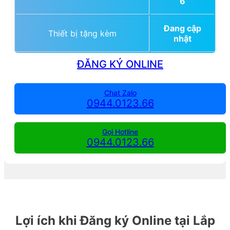
6
Đang cập
Thiết bị tặng kèm
nhật
ĐĂNG KÝ ONLINE
Chat Zalo
0944.0123.66
Gọi Hotline
0944.0123.66
Lợi ích khi Đăng ký Online tại Lắp