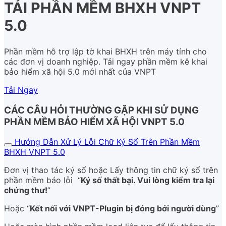
TẢI PHẦN MỀM BHXH VNPT
5.0
Phần mềm hỗ trợ lập tờ khai BHXH trên máy tính cho
các đơn vị doanh nghiệp. Tải ngay phần mềm kê khai
bảo hiểm xã hội 5.0 mới nhất của VNPT
Tải Ngay
CÁC CÂU HỎI THƯỜNG GẶP KHI SỬ DỤNG
PHẦN MỀM BẢO HIỂM XÃ HỘI VNPT 5.0
Hướng Dẫn Xử Lý Lỗi Chữ Ký Số Trên Phần Mềm
BHXH VNPT 5.0
Đơn vị thao tác ký số hoặc Lấy thông tin chữ ký số trên
phần mềm báo lỗi “
Ký số thất bại. Vui lòng kiểm tra lại
chứng thư!
”
Hoặc “
Kết nối với VNPT-Plugin bị đóng bởi người dùng
”