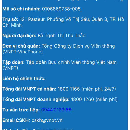
Mã số chi nhánh:
0106869738-005
Trụ sở:
121 Pasteur, Phường Võ Thị Sáu, Quận 3, TP. Hồ
Chí Minh
Người đại diện:
Bà Trịnh Thị Thu Thảo
Đơn vị chủ quản:
Tổng Công ty Dịch vụ Viễn thông
(VNPT-VinaPhone)
Tập đoàn:
Tập đoàn Bưu chính Viễn thông Việt Nam
(VNPT)
Liên hệ chính thức:
Tổng đài VNPT cá nhân:
1800 1166 (miễn phí, 24/7)
Tổng đài VNPT doanh nghiệp:
1800 1260 (miễn phí)
Tư vấn trực tiếp:
0944.0123.66
Email CSKH:
cskh@vnpt.vn