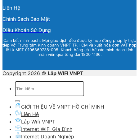
Liên Hệ
Chính Sách Bảo Mật
Điều Khoản Sử Dụng
Cam kết minh bạch: Mọi giao dịch đều được ký hợp đồng pháp lý trực
tiếp với Trung tâm Kinh doanh VNPT TP.HCM và xuất hóa đơn VAT hợp
lệ từ MST 0106869738-005. Khách hàng có thể xác minh danh tính
nhân viên qua tổng đài 1800 1166.
Copyright 2026 ©
Lắp WIFI VNPT
Tìm
kiếm:
GIỚI THIỆU VỀ VNPT HỒ CHÍ MINH
Liên Hệ
Lắp Wifi VNPT
Internet WIFI Gia Đình
Internet Doanh Nghiệp