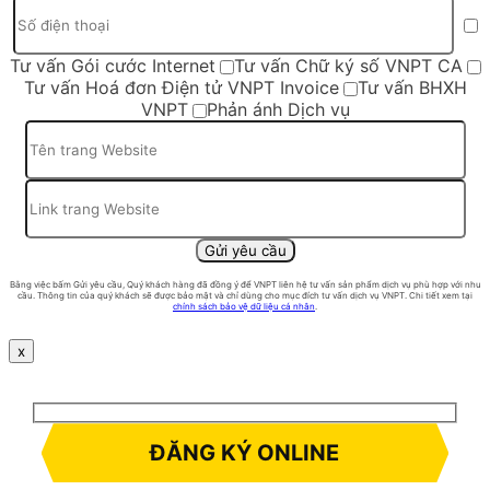
Tư vấn Gói cước Internet
Tư vấn Chữ ký số VNPT CA
Tư vấn Hoá đơn Điện tử VNPT Invoice
Tư vấn BHXH
VNPT
Phản ánh Dịch vụ
Bằng việc bấm Gửi yêu cầu, Quý khách hàng đã đồng ý để VNPT liên hệ tư vấn sản phẩm dịch vụ phù hợp với nhu
cầu. Thông tin của quý khách sẽ được bảo mật và chỉ dùng cho mục đích tư vấn dịch vụ VNPT. Chi tiết xem tại
chính sách bảo vệ dữ liệu cá nhân
.
x
ĐĂNG KÝ ONLINE