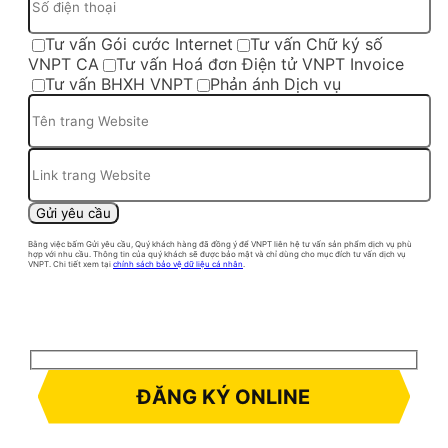
Tư vấn Gói cước Internet
Tư vấn Chữ ký số
VNPT CA
Tư vấn Hoá đơn Điện tử VNPT Invoice
Tư vấn BHXH VNPT
Phản ánh Dịch vụ
Bằng việc bấm Gửi yêu cầu, Quý khách hàng đã đồng ý để VNPT liên hệ tư vấn sản phẩm dịch vụ phù
hợp với nhu cầu. Thông tin của quý khách sẽ được bảo mật và chỉ dùng cho mục đích tư vấn dịch vụ
VNPT. Chi tiết xem tại
chính sách bảo vệ dữ liệu cá nhân
.
ĐĂNG KÝ ONLINE