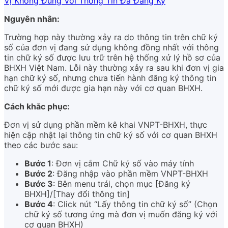
Vị Không Đúng Với Thông Tin Đã Đăng Ký
Nguyên nhân:
Trường hợp này thường xảy ra do thông tin trên chữ ký
số của đơn vị đang sử dụng không đồng nhất với thông
tin chữ ký số được lưu trữ trên hệ thống xử lý hồ sơ của
BHXH Việt Nam. Lỗi này thường xảy ra sau khi đơn vị gia
hạn chữ ký số, nhưng chưa tiến hành đăng ký thông tin
chữ ký số mới được gia hạn này với cơ quan BHXH.
Cách khắc phục:
Đơn vị sử dụng phần mềm kê khai VNPT-BHXH, thực
hiện cập nhật lại thông tin chữ ký số với cơ quan BHXH
theo các bước sau:
Bước 1
: Đơn vị cắm Chữ ký số vào máy tính
Bước 2
: Đăng nhập vào phần mềm VNPT-BHXH
Bước 3
: Bên menu trái, chọn mục [Đăng ký
BHXH]/[Thay đổi thông tin]
Bước 4
: Click nút “Lấy thông tin chữ ký số” (Chọn
chữ ký số tương ứng mà đơn vị muốn đăng ký với
cơ quan BHXH)