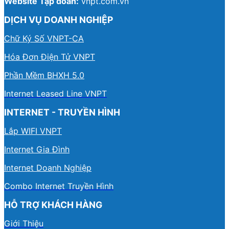
Website Tập đoàn:
vnpt.com.vn
DỊCH VỤ DOANH NGHIỆP
Chữ Ký Số VNPT-CA
Hóa Đơn Điện Tử VNPT
Phần Mềm BHXH 5.0
Internet Leased Line VNPT
INTERNET - TRUYỀN HÌNH
Lắp WIFI VNPT
Internet Gia Đình
Internet Doanh Nghiệp
Combo Internet Truyền Hình
HỖ TRỢ KHÁCH HÀNG
Giới Thiệu