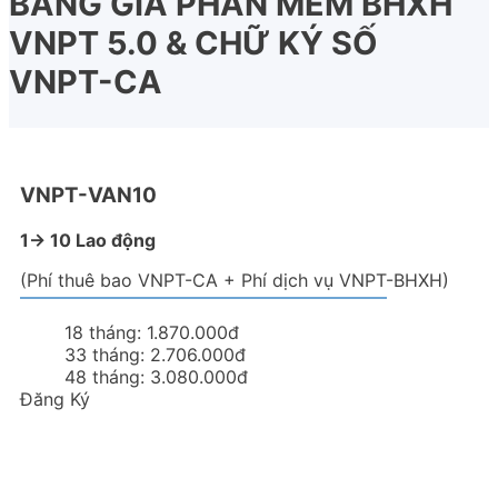
BẢNG GIÁ PHẦN MỀM BHXH
VNPT 5.0 & CHỮ KÝ SỐ
VNPT-CA
VNPT-VAN10
1-> 10 Lao động
(Phí thuê bao VNPT-CA + Phí dịch vụ VNPT-BHXH)
18 tháng:
1.870.000đ
33 tháng:
2.706.000đ
48 tháng:
3.080.000đ
Đăng Ký