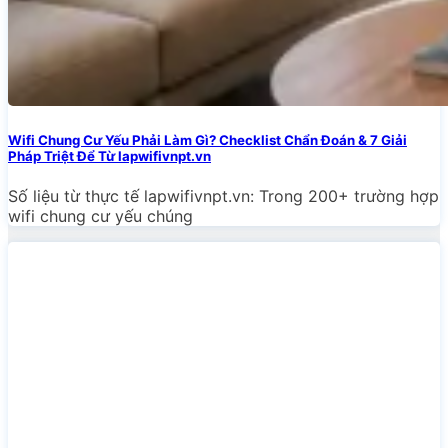
Wifi Chung Cư Yếu Phải Làm Gì? Checklist Chẩn Đoán & 7 Giải
Pháp Triệt Để Từ lapwifivnpt.vn
Số liệu từ thực tế lapwifivnpt.vn: Trong 200+ trường hợp
wifi chung cư yếu chúng