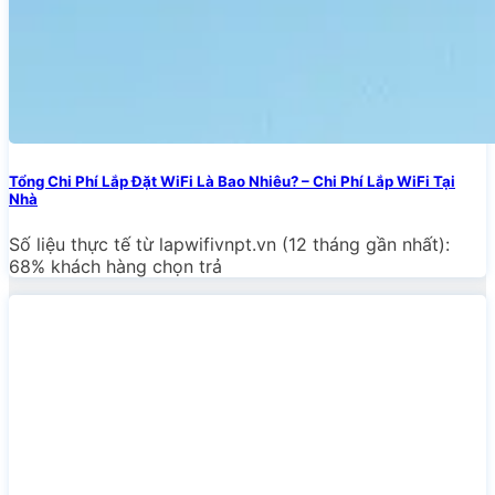
Tổng Chi Phí Lắp Đặt WiFi Là Bao Nhiêu? – Chi Phí Lắp WiFi Tại
Nhà
Số liệu thực tế từ lapwifivnpt.vn (12 tháng gần nhất):
68% khách hàng chọn trả