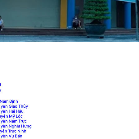
h
h
 Nam Định
yện Giao Thủy
yện Hải Hậu
uyện Mỹ Lộc
uyện Nam Trực
uyện Nghĩa Hưng
yện Trực Ninh
uyện Vụ Bản