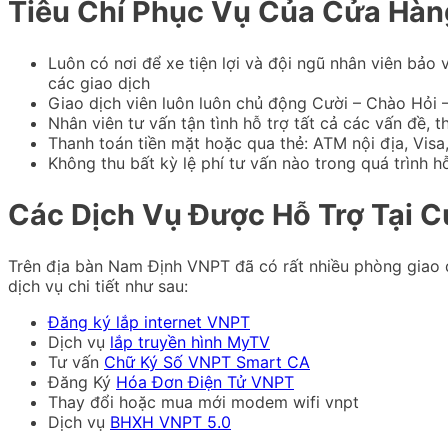
Tiêu Chí Phục Vụ Của Cửa Hà
Luôn có nơi để xe tiện lợi và đội ngũ nhân viên bảo
các giao dịch
Giao dịch viên luôn luôn chủ động Cười – Chào Hỏi 
Nhân viên tư vấn tận tình hỗ trợ tất cả các vấn đề,
Thanh toán tiền mặt hoặc qua thẻ: ATM nội địa, Visa
Không thu bất kỳ lệ phí tư vấn nào trong quá trình h
Các Dịch Vụ Được Hỗ Trợ Tại 
Trên địa bàn Nam Định VNPT đã có rất nhiều phòng giao 
dịch vụ chi tiết như sau:
Đăng ký lắp internet VNPT
Dịch vụ
lắp truyền hình MyTV
Tư vấn
Chữ Ký Số VNPT Smart CA
Đăng Ký
Hóa Đơn Điện Tử VNPT
Thay đổi hoặc mua mới modem wifi vnpt
Dịch vụ
BHXH VNPT 5.0