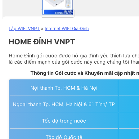
Lắp WIFI VNPT
»
Internet WIFI Gia Đình
HOME ĐỈNH VNPT
Home Đỉnh gói cước được hộ gia đình yêu thích lựa chọ
là các điểm mạnh của gói cước này cùng chúng tôi tham
Thông tin Gói cước và Khuyến mãi cập nhật
Nội thành Tp. HCM & Hà Nội
Ngoại thành Tp. HCM, Hà Nội & 61 Tỉnh/ TP
Tốc độ trong nước
Tốc độ Quốc tế