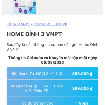
Lắp WIFI VNPT
»
Internet WIFI Gia Đình
HOME ĐỈNH 3 VNPT
Sau đây là các thông tin cớ bản của gói Home Đỉnh
3 VNPT
Thông tin Gói cước và Khuyến mãi cập nhật ngày
06/08/2026
Nội thành Tp. HCM & Hà Nội
399.000
₫
Ngoại thành Tp. HCM, Hà Nội
399.000
₫
& 61 Tỉnh/ TP
Tốc độ trong nước
1 Gbps