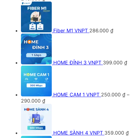
giá:
từ
200.000 ₫
đến
240.000 ₫
Fiber M1 VNPT
286.000
₫
HOME ĐỈNH 3 VNPT
399.000
₫
HOME CAM 1 VNPT
250.000
₫
–
Khoảng
290.000
₫
giá:
từ
250.000 ₫
đến
290.000 ₫
HOME SÀNH 4 VNPT
359.000
₫