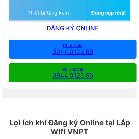
Thiết bị tặng kèm
Đang cập nhật
ĐĂNG KÝ ONLINE
Chat Zalo
0944.0123.66
Gọi Hotline
0944.0123.66
Lợi ích khi Đăng ký Online tại Lắp
Wifi VNPT