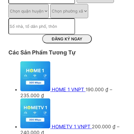
ĐĂNG KÝ NGAY
Các Sản Phẩm Tương Tự
HOME 1 VNPT
190.000
₫
–
Khoảng
235.000
₫
giá:
từ
190.000 ₫
đến
235.000 ₫
HOMETV 1 VNPT
200.000
₫
–
Khoảng
240.000
₫