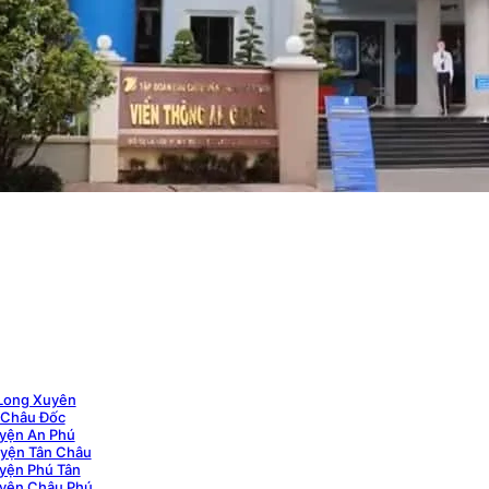
 Long Xuyên
 Châu Đốc
yện An Phú
uyện Tân Châu
yện Phú Tân
uyện Châu Phú