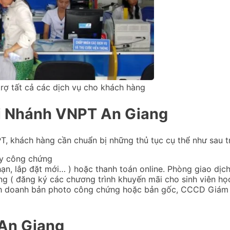
ợ tất cả các dịch vụ cho khách hàng
i Nhánh VNPT An Giang
T, khách hàng cần chuẩn bị những thủ tục cụ thể như sau tr
y công chứng
a hạn, lắp đặt mới… ) hoặc thanh toán online. Phòng giao 
ng ( đăng ký các chương trình khuyến mãi cho sinh viên học
nh doanh bản photo công chứng hoặc bản gốc, CCCD Giám Đố
An Giang