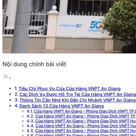
Nội dung chính bài viết
Tiêu Chí Phục Vụ Của Cửa Hàng VNPT An Giang
Các Dịch Vụ Được Hỗ Trợ Tại Cửa Hàng VNPT An Giang
Thông Tin Cần Nhớ Khi Đến Chi Nhánh VNPT An Giang
Danh Sách 13 Cửa Hàng VNPT An Giang
Cửa Hàng VNPT An Giang – Phòng Giao Dịch VNPT TP
Cửa Hàng VNPT An Giang – Phòng Giao Dịch VNPT TP
Cửa Hàng VNPT An Giang – Phòng Giao Dịch VNPT Hu
Cửa Hàng VNPT An Giang – Phòng Giao Dịch VNPT H
Cửa Hàng VNPT An Giang – Phòng Giao Dịch VNPT Hu
Cửa Hàng VNPT An Giang – Phòng Giao Dịch VNPT H