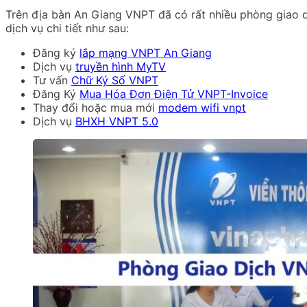
Trên địa bàn An Giang VNPT đã có rất nhiều phòng giao d
dịch vụ chi tiết như sau:
Đăng ký
lắp mạng VNPT An Giang
Dịch vụ
truyền hình MyTV
Tư vấn
Chữ Ký Số VNPT
Đăng Ký
Mua Hóa Đơn Điện Tử VNPT-Invoice
Thay đổi hoặc mua mới
modem wifi vnpt
Dịch vụ
BHXH VNPT 5.0