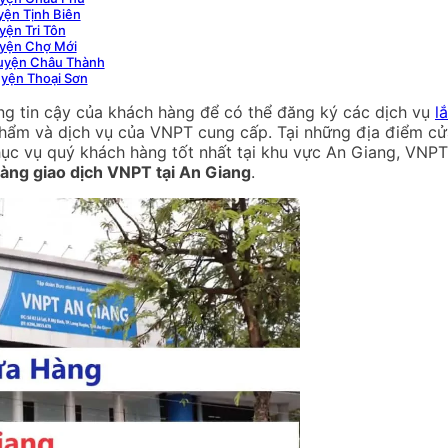
ện Tịnh Biên
ện Tri Tôn
uyện Chợ Mới
Huyện Châu Thành
yện Thoại Sơn
ng tin cậy của khách hàng để có thể đăng ký các dịch vụ
l
phẩm và dịch vụ của VNPT cung cấp. Tại những địa điểm cử
ục vụ quý khách hàng tốt nhất tại khu vực An Giang, VNPT đ
àng giao dịch VNPT tại An Giang
.