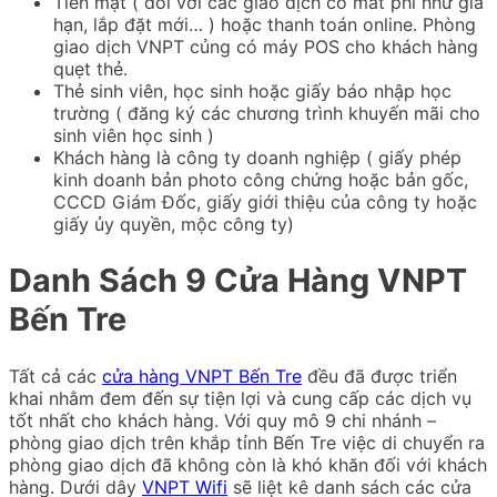
Tiền mặt ( đối với các giao dịch có mất phí như gia
hạn, lắp đặt mới… ) hoặc thanh toán online. Phòng
giao dịch VNPT củng có máy POS cho khách hàng
quẹt thẻ.
Thẻ sinh viên, học sinh hoặc giấy báo nhập học
trường ( đăng ký các chương trình khuyến mãi cho
sinh viên học sinh )
Khách hàng là công ty doanh nghiệp ( giấy phép
kinh doanh bản photo công chứng hoặc bản gốc,
CCCD Giám Đốc, giấy giới thiệu của công ty hoặc
giấy ủy quyền, mộc công ty)
Danh Sách 9 Cửa Hàng VNPT
Bến Tre
Tất cả các
cửa hàng VNPT Bến Tre
đều đã được triển
khai nhằm đem đến sự tiện lợi và cung cấp các dịch vụ
tốt nhất cho khách hàng. Với quy mô 9 chi nhánh –
phòng giao dịch trên khắp tỉnh Bến Tre việc di chuyển ra
phòng giao dịch đã không còn là khó khăn đối với khách
hàng. Dưới dây
VNPT Wifi
sẽ liệt kê danh sách các cửa