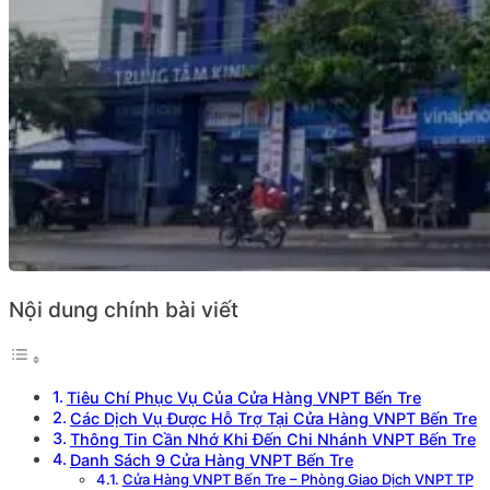
Nội dung chính bài viết
Tiêu Chí Phục Vụ Của Cửa Hàng VNPT Bến Tre
Các Dịch Vụ Được Hỗ Trợ Tại Cửa Hàng VNPT Bến Tre
Thông Tin Cần Nhớ Khi Đến Chi Nhánh VNPT Bến Tre
Danh Sách 9 Cửa Hàng VNPT Bến Tre
Cửa Hàng VNPT Bến Tre – Phòng Giao Dịch VNPT TP