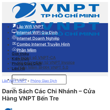
Skip
to
content
Lắp Wifi VNPT
Internet WIFI Gia Đình
Internet Doanh Nghiệp
Combo Internet Truyền Hình
Phần Mềm
Giới thiệu
Chữ ký số VNPT-CA
Kiến thức
Hóa đơn điên tử VNPT Invoice
Phòng Giao Dịch
Phần Mềm BHXH VNPT 5.0
Liên Hệ
Tìm
Lắp WIFI VNPT
»
Phòng Giao Dịch
kiếm:
Danh Sách Các Chi Nhánh – Cửa
Hàng VNPT Bến Tre