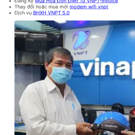
Đăng Ký
Mua Hóa Đơn Điện Tử VNPT-Invoice
Thay đổi hoặc mua mới
modem wifi vnpt
Dịch vụ
BHXH VNPT 5.0