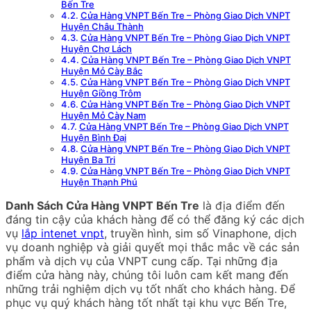
Bến Tre
Cửa Hàng VNPT Bến Tre – Phòng Giao Dịch VNPT
Huyện Châu Thành
Cửa Hàng VNPT Bến Tre – Phòng Giao Dịch VNPT
Huyện Chợ Lách
Cửa Hàng VNPT Bến Tre – Phòng Giao Dịch VNPT
Huyện Mỏ Cày Bắc
Cửa Hàng VNPT Bến Tre – Phòng Giao Dịch VNPT
Huyện Giồng Trôm
Cửa Hàng VNPT Bến Tre – Phòng Giao Dịch VNPT
Huyện Mỏ Cày Nam
Cửa Hàng VNPT Bến Tre – Phòng Giao Dịch VNPT
Huyện Bình Đại
Cửa Hàng VNPT Bến Tre – Phòng Giao Dịch VNPT
Huyện Ba Tri
Cửa Hàng VNPT Bến Tre – Phòng Giao Dịch VNPT
Huyện Thạnh Phú
Danh Sách Cửa Hàng VNPT Bến Tre
là địa điểm đến
đáng tin cậy của khách hàng để có thể đăng ký các dịch
vụ
lắp intenet vnpt
, truyền hình, sim số Vinaphone, dịch
vụ doanh nghiệp và giải quyết mọi thắc mắc về các sản
phẩm và dịch vụ của VNPT cung cấp. Tại những địa
điểm cửa hàng này, chúng tôi luôn cam kết mang đến
những trải nghiệm dịch vụ tốt nhất cho khách hàng. Để
phục vụ quý khách hàng tốt nhất tại khu vực Bến Tre,