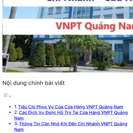
Nội dung chính bài viết
Tiêu Chí Phục Vụ Của Cửa Hàng VNPT Quảng Nam
Các Dịch Vụ Được Hỗ Trợ Tại Cửa Hàng VNPT Quảng
Nam
Thông Tin Cần Nhớ Khi Đến Chi Nhánh VNPT Quảng
Nam