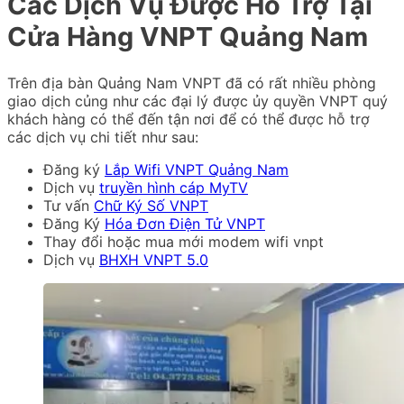
Các Dịch Vụ Được Hỗ Trợ Tại
Cửa Hàng VNPT Quảng Nam
Trên địa bàn Quảng Nam VNPT đã có rất nhiều phòng
giao dịch củng như các đại lý được ủy quyền VNPT quý
khách hàng có thể đến tận nơi để có thể được hỗ trợ
các dịch vụ chi tiết như sau:
Đăng ký
Lắp Wifi VNPT Quảng Nam
Dịch vụ
truyền hình cáp MyTV
Tư vấn
Chữ Ký Số VNPT
Đăng Ký
Hóa Đơn Điện Tử VNPT
Thay đổi hoặc mua mới modem wifi vnpt
Dịch vụ
BHXH VNPT 5.0