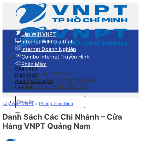
Skip
to
content
Lắp Wifi VNPT
Internet WIFI Gia Đình
Internet Doanh Nghiệp
Combo Internet Truyền Hình
Phần Mềm
Giới thiệu
Chữ ký số VNPT-CA
Kiến thức
Hóa đơn điên tử VNPT Invoice
Phòng Giao Dịch
Phần Mềm BHXH VNPT 5.0
Liên Hệ
Tìm
Lắp WIFI VNPT
»
Phòng Giao Dịch
kiếm:
Danh Sách Các Chi Nhánh – Cửa
Hàng VNPT Quảng Nam