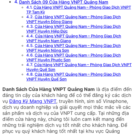
Danh Sách 09 Cửa Hàng VNPT Quảng Nam
Cửa Hàng VNPT Quảng Nam – Phòng Giao Dịch VNPT
TP Tam Kỳ
Cửa Hàng VNPT Quảng Nam – Phòng Giao Dịch
VNPT Huyện Đông Giang
Cửa Hàng VNPT Quảng Nam – Phòng Giao Dịch
VNPT Huyện Hiệp Đức
Cửa Hàng VNPT Quảng Nam – Phòng Giao Dịch
VNPT Huyện Nam Giang
Cửa Hàng VNPT Quảng Nam – Phòng Giao Dịch
VNPT Huyện Nông Sơn
Cửa Hàng VNPT Quảng Nam – Phòng Giao Dịch
VNPT Huyện Phước Sơn
Cửa Hàng VNPT Quảng Nam – Phòng Giao Dịch VNPT
Huyện Quế Sơn
Cửa Hàng VNPT Quảng Nam – Phòng Giao Dịch
VNPT Huyện Quế Sơn
Danh Sách Cửa Hàng VNPT Quảng Nam
là địa điểm đến
đáng tin cậy của khách hàng để có thể đăng ký các dịch
vụ
Đăng Ký Mạng VNPT
, truyền hình, sim số Vinaphone,
dịch vụ doanh nghiệp và giải quyết mọi thắc mắc về các
sản phẩm và dịch vụ của VNPT cung cấp. Tại những địa
điểm cửa hàng này, chúng tôi luôn cam kết mang đến
những trải nghiệm dịch vụ tốt nhất cho khách hàng. Để
phục vụ quý khách hàng tốt nhất tại khu vực Quảng