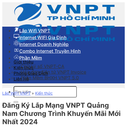
Skip
to
content
Lắp Wifi VNPT
Internet WIFI Gia Đình
Internet Doanh Nghiệp
Combo Internet Truyền Hình
Phần Mềm
Giới thiệu
Chữ ký số VNPT-CA
Kiến thức
Hóa đơn điên tử VNPT Invoice
Phòng Giao Dịch
Phần Mềm BHXH VNPT 5.0
Liên Hệ
Tìm
Lắp WIFI VNPT
»
Kiến thức
kiếm:
Đăng Ký Lắp Mạng VNPT Quảng
Nam Chương Trình Khuyến Mãi Mới
Nhất 2024