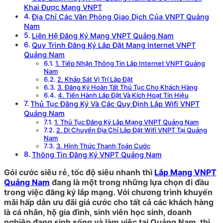
Khai Được Mạng VNPT
Địa Chỉ Các Văn Phòng Giao Dịch Của VNPT Quảng
Nam
Liên Hệ Đăng Ký Mạng VNPT Quảng Nam
Quy Trình Đăng Ký Lắp Đặt Mạng Internet VNPT
Quảng Nam
1. Tiếp Nhận Thông Tin Lắp Internet VNPT Quảng
Nam
2. Khảo Sát Vị Trí Lắp Đặt
3. Đăng Ký Hoàn Tất Thủ Tục Cho Khách Hàng
4. Tiến Hành Lắp Đặt Và Kích Hoạt Tín Hiệu
Thủ Tục Đăng Ký Và Các Quy Định Lắp Wifi VNPT
Quảng Nam
1. Thủ Tục Đăng Ký Lắp Mạng VNPT Quảng Nam
2. Di Chuyển Địa Chỉ Lắp Đặt Wifi VNPT Tại Quảng
Nam
3. Hình Thức Thanh Toán Cước
Thông Tin Đăng Ký VNPT Quảng Nam
Gói cước siêu rẻ, tốc độ siêu nhanh thì
Lắp Mạng VNPT
Quảng Nam
đang là một trong những lựa chọn đi đầu
trong việc đăng ký lắp mạng. Với chương trình khuyến
mãi hấp dẫn ưu đãi giá cước cho tất cả các khách hàng
là cá nhân, hộ gia đình, sinh viên học sinh, doanh
nghiệp đang sinh sống và làm việc tại Quảng Nam, thì