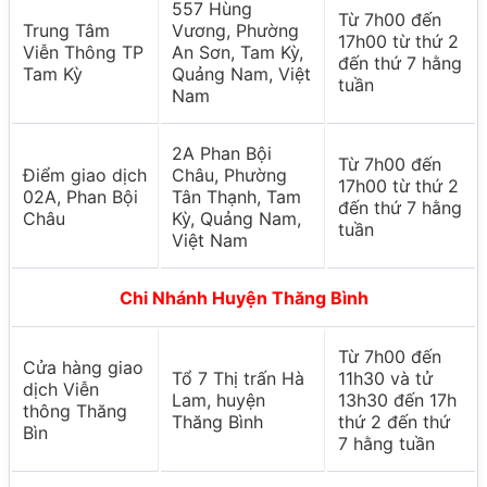
557 Hùng
Từ 7h00 đến
Trung Tâm
Vương, Phường
17h00 từ thứ 2
Viễn Thông TP
An Sơn, Tam Kỳ,
đến thứ 7 hằng
Tam Kỳ
Quảng Nam, Việt
tuần
Nam
2A Phan Bội
Từ 7h00 đến
Điểm giao dịch
Châu, Phường
17h00 từ thứ 2
02A, Phan Bội
Tân Thạnh, Tam
đến thứ 7 hằng
Châu
Kỳ, Quảng Nam,
tuần
Việt Nam
Chi Nhánh Huyện Thăng Bình
Từ 7h00 đến
Cửa hàng giao
Tổ 7 Thị trấn Hà
11h30 và tử
dịch Viễn
Lam, huyện
13h30 đến 17h
thông Thăng
Thăng Bình
thứ 2 đến thứ
Bìn
7 hằng tuần