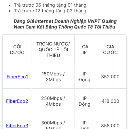
Trả trước 06 tháng tặng 01 tháng
Trả trước 12 tháng tặng 02 tháng.
Bảng Giá Internet Doanh Nghiệp VNPT Quảng
Nam Cam Kết Băng Thông Quốc Tế Tối Thiểu
TRONG NƯỚC/
GÓI
LOẠI
GIÁ
QUỐC TẾ TỐI
CƯỚC
IP
CƯỚC
THIỂU
150Mbps /
IP
FiberEco1
352.000
3Mbps
Động
250Mbps /
IP
FiberEco2
418.000
4Mbps
Động
300Mbps /
IP
FiberEco3
858.000
6Mbps
Tĩnh