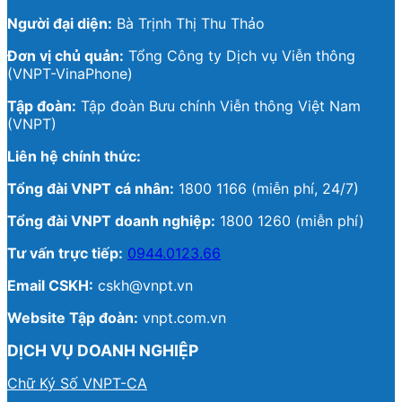
Người đại diện:
Bà Trịnh Thị Thu Thảo
Đơn vị chủ quản:
Tổng Công ty Dịch vụ Viễn thông
(VNPT-VinaPhone)
Tập đoàn:
Tập đoàn Bưu chính Viễn thông Việt Nam
(VNPT)
Liên hệ chính thức:
Tổng đài VNPT cá nhân:
1800 1166 (miễn phí, 24/7)
Tổng đài VNPT doanh nghiệp:
1800 1260 (miễn phí)
Tư vấn trực tiếp:
0944.0123.66
Email CSKH:
cskh@vnpt.vn
Website Tập đoàn:
vnpt.com.vn
DỊCH VỤ DOANH NGHIỆP
Chữ Ký Số VNPT-CA