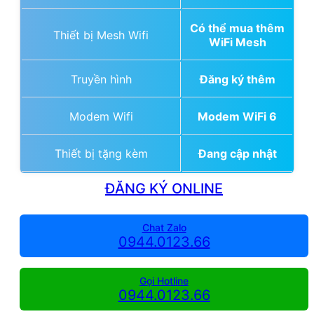
Có thể mua thêm
Thiết bị Mesh Wifi
WiFi Mesh
Truyền hình
Đăng ký thêm
Modem Wifi
Modem WiFi 6
Thiết bị tặng kèm
Đang cập nhật
ĐĂNG KÝ ONLINE
Chat Zalo
0944.0123.66
Gọi Hotline
0944.0123.66