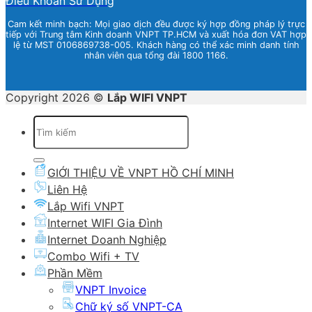
Điều Khoản Sử Dụng
Cam kết minh bạch: Mọi giao dịch đều được ký hợp đồng pháp lý trực
tiếp với Trung tâm Kinh doanh VNPT TP.HCM và xuất hóa đơn VAT hợp
lệ từ MST 0106869738-005. Khách hàng có thể xác minh danh tính
nhân viên qua tổng đài 1800 1166.
Copyright 2026 ©
Lắp WIFI VNPT
Tìm
kiếm:
GIỚI THIỆU VỀ VNPT HỒ CHÍ MINH
Liên Hệ
Lắp Wifi VNPT
Internet WIFI Gia Đình
Internet Doanh Nghiệp
Combo Wifi + TV
Phần Mềm
VNPT Invoice
Chữ ký số VNPT-CA