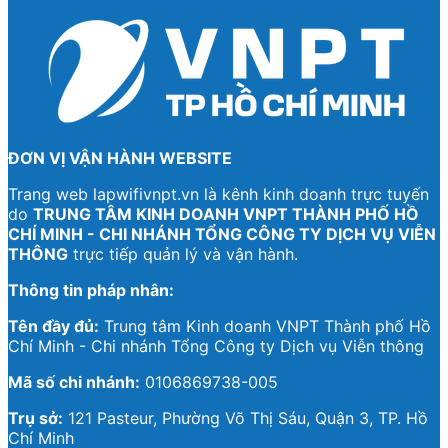
ĐƠN VỊ VẬN HÀNH WEBSITE
Trang web lapwifivnpt.vn là kênh kinh doanh trực tuyến
do
TRUNG TÂM KINH DOANH VNPT THÀNH PHỐ HỒ
CHÍ MINH - CHI NHÁNH TỔNG CÔNG TY DỊCH VỤ VIỄN
THÔNG
trực tiếp quản lý và vận hành.
Thông tin pháp nhân:
Tên đầy đủ:
Trung tâm Kinh doanh VNPT Thành phố Hồ
Chí Minh - Chi nhánh Tổng Công ty Dịch vụ Viễn thông
Mã số chi nhánh:
0106869738-005
Trụ sở:
121 Pasteur, Phường Võ Thị Sáu, Quận 3, TP. Hồ
Chí Minh