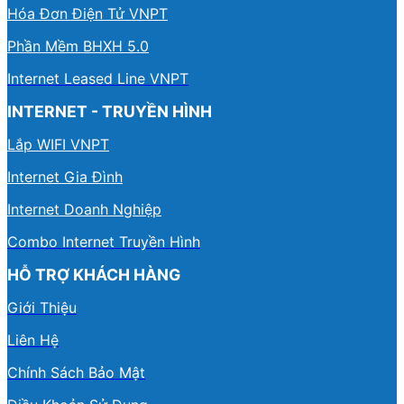
Hóa Đơn Điện Tử VNPT
Phần Mềm BHXH 5.0
Internet Leased Line VNPT
INTERNET - TRUYỀN HÌNH
Lắp WIFI VNPT
Internet Gia Đình
Internet Doanh Nghiệp
Combo Internet Truyền Hình
HỖ TRỢ KHÁCH HÀNG
Giới Thiệu
Liên Hệ
Chính Sách Bảo Mật