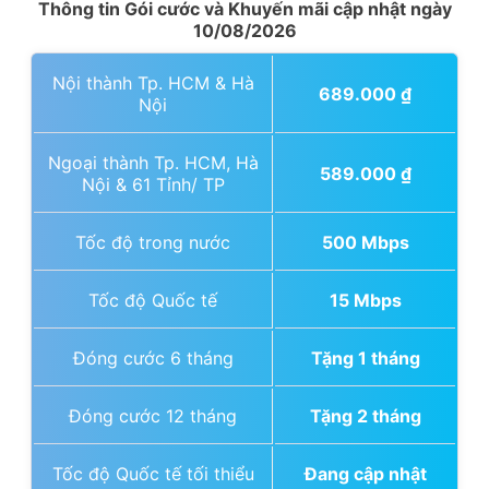
Thông tin Gói cước và Khuyến mãi cập nhật ngày
10/08/2026
Nội thành Tp. HCM & Hà
689.000
₫
Nội
Ngoại thành Tp. HCM, Hà
589.000
₫
Nội & 61 Tỉnh/ TP
Tốc độ trong nước
500 Mbps
Tốc độ Quốc tế
15 Mbps
Đóng cước 6 tháng
Tặng 1 tháng
Đóng cước 12 tháng
Tặng 2 tháng
Tốc độ Quốc tế tối thiểu
Đang cập nhật