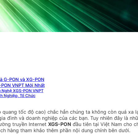
và G-PON và XG-PON
-PON VNPT Mới Nhất
ng Nghệ XGS-PON VNPT
 Nghiệp, Tổ Chức
uang tốc độ cao) chắc hẳn chúng ta không còn quá xa lạ 
 gia đình và doanh nghiệp của các bạn. Tuy nhiên đây là n
ờng truyền Internet
XGS-PON
đầu tiên tại Việt Nam cho c
ch hàng tham khảo thêm phần nội dung chính bên dưới.