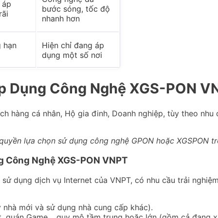
 áp
bước sóng, tốc độ
rãi
nhanh hơn
 hạn
Hiện chỉ đang áp
dụng một số nơi
Áp Dụng Công Nghệ XGS-PON VN
h hàng cá nhân, Hộ gia đinh, Doanh nghiệp, tùy theo nhu
quyền lựa chọn sử dụng công nghệ GPON hoặc XGSPON tro
ụng Công Nghệ XGS-PON VNPT
a sử dụng dịch vụ Internet của VNPT, có nhu cầu trải nghi
y nhà mới và sử dụng nhà cung cấp khác).
t, quán Game …quy mô tầm trung hoặc lớn (gồm cả đang xây