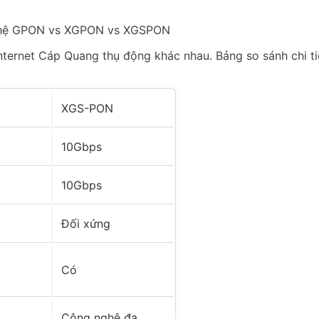
nghệ GPON vs XGPON vs XGSPON
net Cáp Quang thụ động khác nhau. Bảng so sánh chi tiết 
XGS-PON
10Gbps
10Gbps
Đối xứng
Có
Công nghệ đa