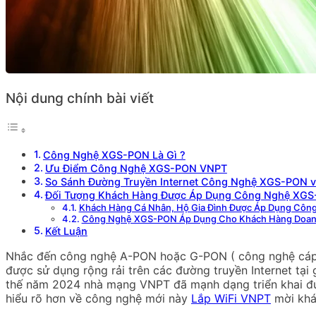
Nội dung chính bài viết
Công Nghệ XGS-PON Là Gì ?
Ưu Điểm Công Nghệ XGS-PON VNPT
So Sánh Đường Truyền Internet Công Nghệ XGS-PON 
Đối Tượng Khách Hàng Được Áp Dụng Công Nghệ XGS
Khách Hàng Cá Nhân, Hộ Gia Đình Được Áp Dụng Cô
Công Nghệ XGS-PON Áp Dụng Cho Khách Hàng Doanh
Kết Luận
Nhắc đến công nghệ A-PON hoặc G-PON ( công nghệ cáp q
được sử dụng rộng rải trên các đường truyền Internet tại
thế năm 2024 nhà mạng VNPT đã mạnh dạng triển khai đư
hiểu rõ hơn về công nghệ mới này
Lắp WiFi VNPT
mời khá