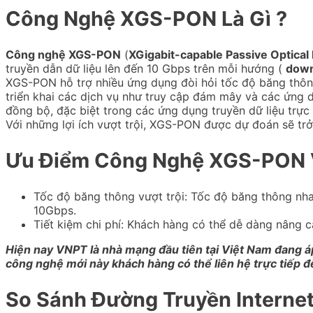
Công Nghệ XGS-PON Là Gì ?
Công nghệ XGS-PON
(
XGigabit-capable Passive Optical
truyền dẫn dữ liệu lên đến 10 Gbps trên mỗi hướng (
down
XGS-PON hỗ trợ nhiều ứng dụng đòi hỏi tốc độ băng thông
triển khai các dịch vụ như truy cập đám mây và các ứng 
đồng bộ, đặc biệt trong các ứng dụng truyền dữ liệu trực 
Với những lợi ích vượt trội, XGS-PON được dự đoán sẽ trở
Ưu Điểm Công Nghệ XGS-PON
Tốc độ băng thông vượt trội: Tốc độ băng thông nh
10Gbps.
Tiết kiệm chi phí: Khách hàng có thể dễ dàng nâng
Hiện nay VNPT là nhà mạng đầu tiên tại Việt Nam đang á
công nghệ mới này khách hàng có thể liên hệ trực tiếp 
So Sánh Đường Truyền Intern