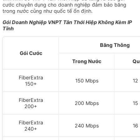
cước chuyên dụng cho doanh nghiệp đảm bảo băng
trong nước củng như quốc tế ổn định.
Gói Doanh Nghiệp VNPT Tân Thới Hiệp
Không Kèm IP
Tĩnh
Băng Thông
Gói Cước
Trong Nước
Qu
FiberExtra
150 Mbps
12
150+
FiberExtra
200 Mbps
15
200+
FiberExtra
240 Mbps
16
240+