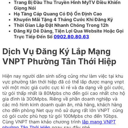
Trang Bị Đầu Thu Truyền Hình MyTV Điều Khiển
Giọng Nói
Hạ Tầng Cáp Quang Có Độ Ổn Định Cao
Khuyến Mãi Tặng 4 Tháng Cước Khi Đăng Ký
Thời Gian Lắp Đặt Nhanh Chóng Trong 12h
Đăng Ký Dễ Dàng, Tiện Lợi Qua Website Hoặc Gọi
Trực Tiếp Đến Số
0902.80.80.63
Dịch Vụ Đăng Ký Lắp Mạng
VNPT Phường Tân Thới Hiệp
Hiện nay người dân sinh sống củng như làm việc tại khu
vực phường tân thới hiệp đã có thể lắp được mạng vnpt
với một mức giá cước cực kì rẻ và đa dạng về gói cước,
từ gói thấp nhất là 80Mpbs cho đến gói cao nhất cho hộ
gia đình là 300Mpbs. Riêng về phần doanh nghiệp và
các mô hình kinh doanh quán ăn, nhà hàng, khách hàng
cho đến phòng Net quy mô sử dụng rất lớn VNPT củng
có gói cước phù hợp từ gói 100Mpbs cho đến 1Gbps.
Cùng VNPT tham khảo chương trình
lắp mạng VNPT
phường Tân Thới Hiệp
ngay sau đây nhé.