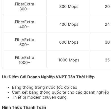
FiberExtra
300 Mbps
20
300+
FiberExtra
400 Mbps
24
400+
FiberExtra
600 Mbps
30
600+
FiberExtra
1000 Mbps
35
1000+
Ưu Điểm Gói Doanh Nghiệp VNPT Tân Thới Hiệp
Băng thông trong nước tốc độ cao
Cam kết băng thông quốc tế cho các doanh nghiệp
Thiết bị modem chuyên dụng.
Hình Thức Thanh Toán