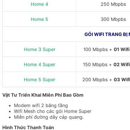
Home 4
250 Mbpbs
Home 5
300 Mbpbs
GÓI WIFI TRANG BỊ
Home 3 Super
100 Mbpbs +
01 Wif
Home 4 Super
150 Mbpbs +
02 Wif
Home 5 Super
200 Mbpbs +
03 Wif
Vật Tư Triển Khai Miễn Phí Bao Gồm
Modem wifi 2 băng tầng
Wifi Mesh cho các gói Home Super
Miễn phí đường dây cáp quang.
Hình Thức Thanh Toán