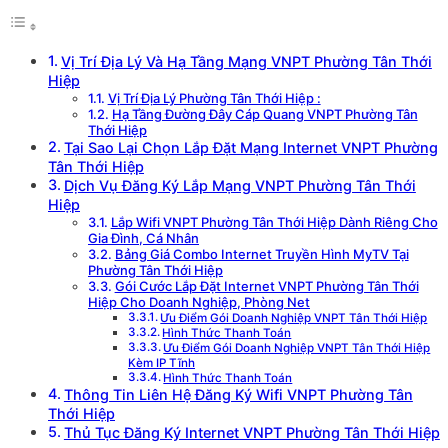
Vị Trí Địa Lý Và Hạ Tầng Mạng VNPT Phường Tân Thới
Hiệp
Vị Trí Địa Lý Phường Tân Thới Hiệp :
Hạ Tầng Đường Đây Cáp Quang VNPT Phường Tân
Thới Hiệp
Tại Sao Lại Chọn Lắp Đặt Mạng Internet VNPT Phường
Tân Thới Hiệp
Dịch Vụ Đăng Ký Lắp Mạng VNPT Phường Tân Thới
Hiệp
Lắp Wifi VNPT Phường Tân Thới Hiệp Dành Riêng Cho
Gia Đình, Cá Nhân
Bảng Giá Combo Internet Truyền Hình MyTV Tại
Phường Tân Thới Hiệp
Gói Cước Lắp Đặt Internet VNPT Phường Tân Thới
Hiệp Cho Doanh Nghiệp, Phòng Net
Ưu Điểm Gói Doanh Nghiệp VNPT Tân Thới Hiệp
Hình Thức Thanh Toán
Ưu Điểm Gói Doanh Nghiệp VNPT Tân Thới Hiệp
Kèm IP Tĩnh
Hình Thức Thanh Toán
Thông Tin Liên Hệ Đăng Ký Wifi VNPT Phường Tân
Thới Hiệp
Thủ Tục Đăng Ký Internet VNPT Phường Tân Thới Hiệp