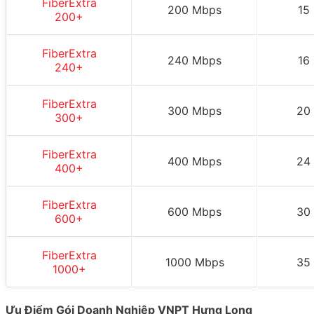
FiberExtra
200 Mbps
15
200+
FiberExtra
240 Mbps
16
240+
FiberExtra
300 Mbps
20
300+
FiberExtra
400 Mbps
24
400+
FiberExtra
600 Mbps
30
600+
FiberExtra
1000 Mbps
35
1000+
Ưu Điểm Gói Doanh Nghiệp VNPT Hưng Long