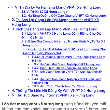
Vị Trí Địa Lý Và Hạ Tầng Mạng VNPT Xã Hưng Long
Vị Trí Địa Lý Xã Hưng Long :
Hạ Tầng Đường Đây Cáp Quang VNPT Xã Hưng Long
Tại Sao Lại Chọn Lắp Đặt Mạng Internet VNPT Xã
Hưng Long
Dịch Vụ Đăng Ký Lắp Mạng VNPT Xã Hưng Long
Lắp Wifi VNPT Xã Hưng Long Dành Riêng Cho Gia
Đình, Cá Nhân
Bảng Giá Combo Internet Truyền Hình MyTV Tại Xã
Hưng Long
Gói Cước Lắp Đặt Internet VNPT Xã Hưng Long Cho
Doanh Nghiệp, Phòng Net
Gói Doanh Nghiệp VNPT Hưng Long Không Kèm
IP Tĩnh
Ưu Điểm Gói Doanh Nghiệp VNPT Hưng Long
Hình Thức Thanh Toán Tại Xã Hưng Long
Gói Doanh Nghiệp VNPT Tân Quý Tây Kèm IP
Tĩnh
Ưu Điểm Gói Doanh Nghiệp VNPT Hưng Long
Kèm IP Tĩnh
Hình Thức Thanh Toán Tại Xã Hưng Long
Thông Tin Liên Hệ Đăng Ký Wifi VNPT Xã Hưng Long
Thủ Tục Đăng Ký Internet VNPT Xã Hưng Long
Lắp đặt mạng vnpt xã hưng long
tưng bừng khuyến mãi
khủng cho các khách hàng đang ở khu vực xã hưng long