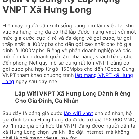
VNPT Xã Hưng Long
Hiện nay người dân sinh sống củng như làm việc tại khu
vực xã hưng long đã có thể lắp được mạng vnpt với một
mức giá cước cực kì rẻ và đa dạng về gói cước, từ gói
thấp nhất là 100Mpbs cho đến gói cao nhất cho hộ gia
đình là 1000Mpbs. Riêng về phần doanh nghiệp và các
mô hình kinh doanh quán ăn, nhà hàng, khách hàng cho
đến phòng Net quy mô sử dụng rất lớn VNPT củng có
gói cước phù hợp từ gói 150Mpbs cho đến 1Gbps. Cùng
VNPT tham khảo chương trình
lắp mạng VNPT xã Hưng
Long
ngay sau đây nhé.
Lắp Wifi VNPT Xã Hưng Long Dành Riêng
Cho Gia Đình, Cá Nhân
Sau đây là bảng giá cước
lắp wifi vnpt
cho cá nhân, hộ
gia đình tại xã Hưng Long đã được trợ giá 165.000 VNĐ,
với 1 mức giá phù hợp thì VNPT đang được người dân tại
xã Hưng Long chọn lựa khi lắp đặt internet, mà không
phải là nhà mạng viettel hay fpt.