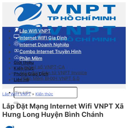
Skip
to
content
Lắp Wifi VNPT
Internet WIFI Gia Đình
Internet Doanh Nghiệp
Combo Internet Truyền Hình
Phần Mềm
Giới thiệu
Chữ ký số VNPT-CA
Kiến thức
Hóa đơn điên tử VNPT Invoice
Phòng Giao Dịch
Phần Mềm BHXH VNPT 5.0
Liên Hệ
Tìm
Lắp WIFI VNPT
»
Kiến thức
kiếm:
Lắp Đặt Mạng Internet Wifi VNPT Xã
Hưng Long Huyện Bình Chánh