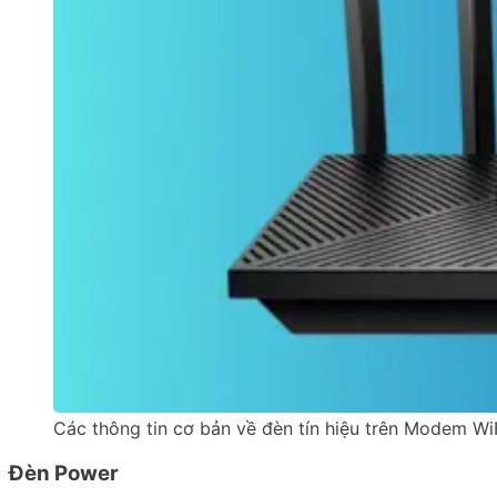
Các thông tin cơ bản về đèn tín hiệu trên Modem W
Đèn Power