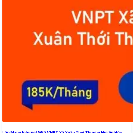
Lắp Mạng Internet Wifi VNPT Xã Xuân Thới Thượng Huyện Hóc