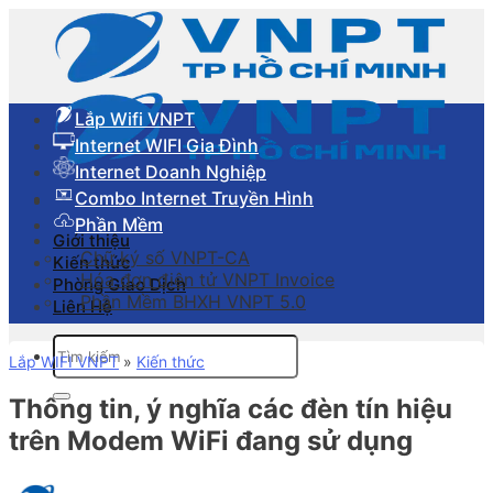
Skip
to
content
Lắp Wifi VNPT
Internet WIFI Gia Đình
Internet Doanh Nghiệp
Combo Internet Truyền Hình
Phần Mềm
Giới thiệu
Chữ ký số VNPT-CA
Kiến thức
Hóa đơn điên tử VNPT Invoice
Phòng Giao Dịch
Phần Mềm BHXH VNPT 5.0
Liên Hệ
Tìm
Lắp WIFI VNPT
»
Kiến thức
kiếm:
Thông tin, ý nghĩa các đèn tín hiệu
trên Modem WiFi đang sử dụng