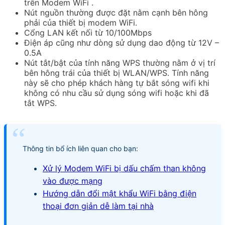
trên Modem WiFi .
Nút nguồn thường được đặt nằm cạnh bên hông
phải của thiết bị modem WiFi.
Cổng LAN kết nối từ 10/100Mbps
Điện áp cũng như dòng sử dụng dao động từ 12V –
0.5A
Nút tắt/bật của tính năng WPS thường nằm ở vị trí
bên hông trái của thiết bị WLAN/WPS. Tính năng
này sẽ cho phép khách hàng tự bắt sóng wifi khi
không có nhu cầu sử dụng sóng wifi hoặc khi đã
tắt WPS.
Thông tin bổ ích liên quan cho bạn:
Xử lý Modem WiFi bị dấu chấm than không
vào được mạng
Hướng dẫn đổi mật khẩu WiFi bằng điện
thoại đơn giản dễ làm tại nhà