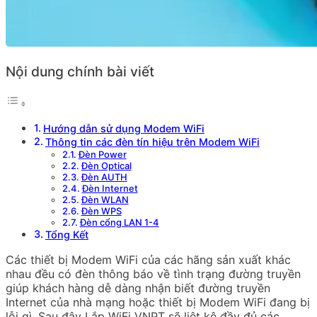
Nội dung chính bài viết
Hướng dẫn sử dụng Modem WiFi
Thông tin các đèn tín hiệu trên Modem WiFi
Đèn Power
Đèn Optical
Đèn AUTH
Đèn Internet
Đèn WLAN
Đèn WPS
Đèn cổng LAN 1-4
Tổng Kết
Các thiết bị Modem WiFi của các hãng sản xuất khác
nhau đều có đèn thông báo về tình trạng đường truyền
giúp khách hàng dễ dàng nhận biết đường truyền
Internet của nhà mạng hoặc thiết bị Modem WiFi đang bị
lỗi gì. Sau đây Lắp WiFi VNPT sẽ liệt kê đầy đủ các